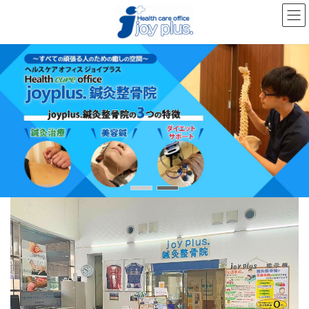
コ
ナ
ン
ビ
テ
ゲ
ン
ー
ツ
シ
へ
ョ
ス
ン
キ
に
ッ
移
プ
動
ス
ス
ス
ラ
ラ
ラ
イ
イ
イ
ダ
ダ
ダ
ー
ー
ー
ア
ア
ア