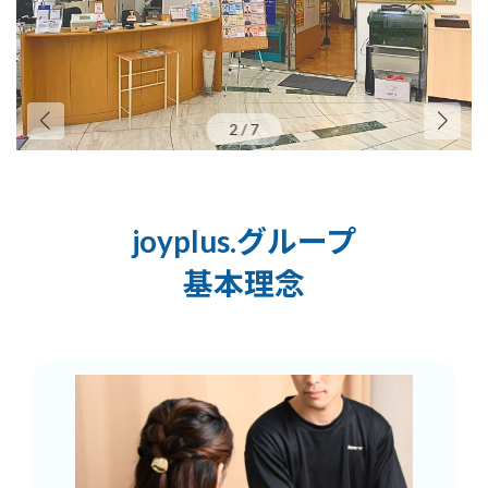
イ
イ
イ
テ
テ
テ
ム
ム
ム
リ
リ
リ
ン
ン
ン
3
/
7
ク
ク
ク
joyplus.グループ
基本理念