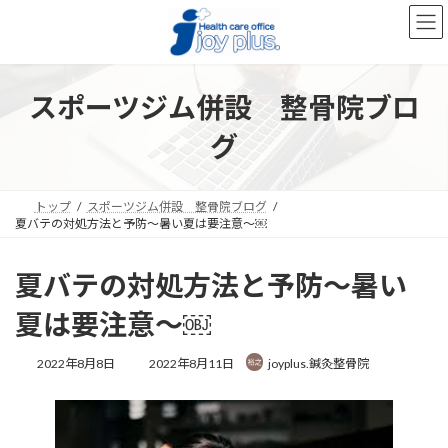
コ
ナ
ン
ビ
テ
ゲ
ン
ー
ツ
シ
スポーツジム併設 整骨院ブロ
へ
ョ
ス
ン
グ
キ
に
ッ
移
プ
動
トップ
スポーツジム併設 整骨院ブログ
夏バテの対処方法と予防～暑い夏は要注意～￼
夏バテの対処方法と予防～暑い
夏は要注意～￼
最
2022年8月8日
2022年8月11日
joyplus.鍼灸整骨院
終
更
新
日