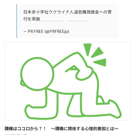
日本赤十字社ウクライナ人道危機救援金への寄
付を実施
https://t.co/gmLIfCHurF
— PR FREE (@PRFREEjp)
March 23, 2022
腰痛はココロから？！ ～腰痛に関係する心理的要因とは～