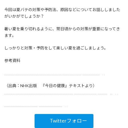
今回は夏バテの対策や予防法、原因などについてお話ししました
がいかがでしょうか？
暑い夏を乗り切れるように、常日頃からの対策が重要になってき
ます。
しっかりと対策・予防をして楽しい夏を過ごしましょう。
参考資料
熱中症が疑われる時の応急処置｜大塚製薬 (otsuka.co.jp)
（出典：NHK出版 『今日の健康』テキストより）
熱中症予防のための情報・資料サイト | 厚生労働省 (mhlw.go.jp)
トリム・ミズラボ (nihon-trim.co.jp)
Twitterフォロー