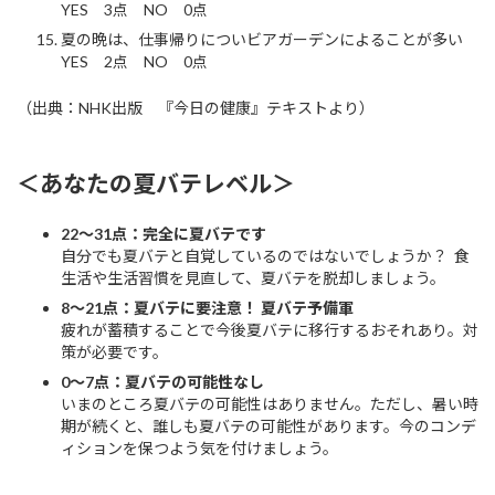
YES 3点 NO 0点
夏の晩は、仕事帰りについビアガーデンによることが多い
YES 2点 NO 0点
（出典：NHK出版 『今日の健康』テキストより）
＜あなたの夏バテレベル＞
22～31点：完全に夏バテです
自分でも夏バテと自覚しているのではないでしょうか？ 食
生活や生活習慣を見直して、夏バテを脱却しましょう。
8～21点：夏バテに要注意！ 夏バテ予備軍
疲れが蓄積することで今後夏バテに移行するおそれあり。対
策が必要です。
0～7点：夏バテの可能性なし
いまのところ夏バテの可能性はありません。ただし、暑い時
期が続くと、誰しも夏バテの可能性があります。今のコンデ
ィションを保つよう気を付けましょう。