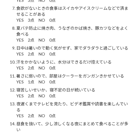
YES 3点 NO 0点
食欲がないときの食事はスイカやアイスクリームなどで済ま
せることがある
YES 3点 NO 0点
夏バテ防止に焼き肉、うなぎのかば焼き、豚カツなどをよく
食べる
YES 2点 NO 0点
日中は暑いので動く気がせず、家でダラダラと過ごしている
YES 2点 NO 0点
汗をかかないように、水分はできるだけ控えている
YES 2点 NO 0点
暑さに弱いので、部屋はクーラーをガンガンきかせている
YES 1点 NO 0点
寝苦しいせいか、寝不足の日が続いている
YES 2点 NO 0点
夜遅くまでテレビを見たり、ビデオ鑑賞や読書を楽しんでい
る
YES 2点 NO 0点
昼食を抜いて、少し涼しくなる夜にまとめて食べることが多
い