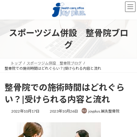
コ
ナ
ン
ビ
テ
ゲ
ン
ー
ツ
シ
スポーツジム併設 整骨院ブロ
へ
ョ
ス
ン
グ
キ
に
ッ
移
プ
動
トップ
スポーツジム併設 整骨院ブログ
整骨院での施術時間はどれぐらい？|受けられる内容と流れ
整骨院での施術時間はどれぐら
い？|受けられる内容と流れ
最
2022年10月17日
2023年10月26日
joyplus.鍼灸整骨院
終
更
新
日