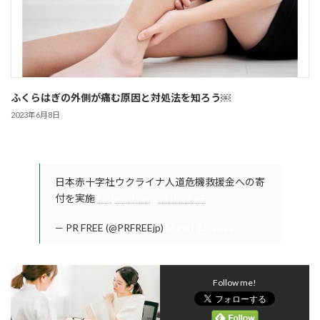
ふくらはぎの外側が痛む原因と対処法を知ろう￼
2023年6月8日
日本赤十字社ウクライナ人道危機救援金への寄
付を実施
https://t.co/gmLIfCHurF
— PR FREE (@PRFREEjp)
March 23, 2022
Follow me!