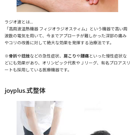
ラジオ波とは…
「高周波温熱機器 フィジオラジオスティム」という機器で高い周
波数の電気を用いて、今までアプローチが難しかった深部の痛み
やコリの改善に対して絶大な効果を発揮する治療法です。
※
骨折
や
捻挫
などの急性症状、
肩こり
や
腰痛
といった慢性症状な
どにも効果があり、オリンピック代表やＪリーグ、有名プロアスリ
ートも採用している医療機器です。
joyplus.式整体