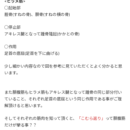
<ヒラメ筋>
○起始部
脛骨(すねの骨)、腓骨(すねの横の骨)
○停止部
アキレス腱となって踵骨隆起(かかとの骨)
○作用
足首の底屈(足首を下に曲げる)
少し細かい内容なので図を参考に見ていただくとよく分かると思
います。
また腓腹筋もヒラメ筋もアキレス腱となって踵骨の同じ部分付い
ていること、それぞれ足首の底屈という同じ作用である事がご理
解頂けると思います。
そしてそれぞれの筋肉を知って頂くと、
「こむら返り」
って腓腹筋
だけが攣る事？？