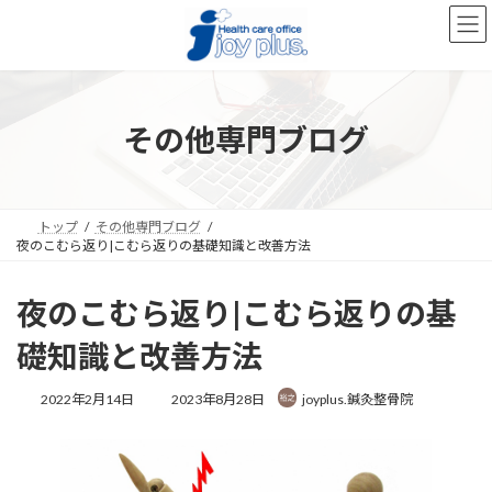
コ
ナ
ン
ビ
テ
ゲ
ン
ー
ツ
シ
へ
ョ
その他専門ブログ
ス
ン
キ
に
ッ
移
プ
動
トップ
その他専門ブログ
夜のこむら返り|こむら返りの基礎知識と改善方法
夜のこむら返り|こむら返りの基
礎知識と改善方法
最
2022年2月14日
2023年8月28日
joyplus.鍼灸整骨院
終
更
新
日