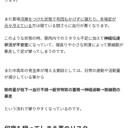
また夏場
冷房をつけた状態で布団もかけずに寝たり、冬場足が
元々冷えている
方は寝ている間さらに血行が悪くなります。
このような状態の時、筋肉内でのミネラル不足に加えて
神経伝達
状況が不安定
になっていて、寝返りや小さな刺激によって筋細胞が
暴走して足が攣ってしまうのです。
また中高年の発生率が増える要因としては、日常の運動や活動量
が減少している事から
筋肉量が低下→血行不順→疲労物質の蓄積→神経過敏→筋細胞の
暴走
という流れで攣りやすくなっているのです。