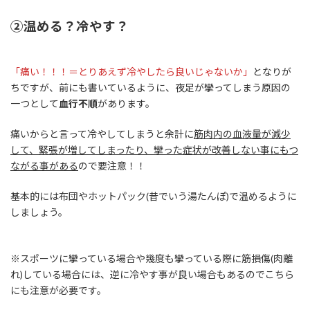
②温める？冷やす？
「痛い！！！＝とりあえず冷やしたら良いじゃないか」
となりが
ちですが、前にも書いているように、夜足が攣ってしまう原因の
一つとして
血行不順
があります。
痛いからと言って冷やしてしまうと余計に
筋肉内の血液量が減少
して、緊張が増してしまったり、攣った症状が改善しない事にもつ
ながる事がある
ので要注意！！
基本的には布団やホットパック(昔でいう湯たんぽ)で温めるように
しましょう。
※スポーツに攣っている場合や幾度も攣っている際に筋損傷(肉離
れ)している場合には、逆に冷やす事が良い場合もあるのでこちら
にも注意が必要です。