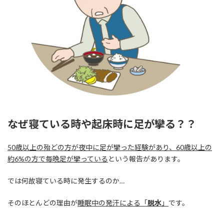
なぜ寝ている時や起床時に足が攣る？？
50歳以上の殆どの方が夜中に足が攣った経験があり、60歳以上の
約6%の方で毎晩足が攣っている
という報告があります。
では何故寝ている時に発生するのか…
そのほとんどの理由が
睡眠中の発汗による「
脱水
」
です。