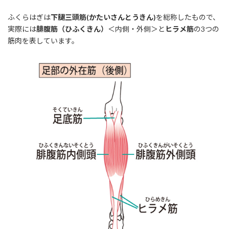
ふくらはぎは
下腿三頭筋(かたいさんとうきん)
を総称したもので、
実際には
腓腹筋（ひふくきん）
＜内側・外側＞と
ヒラメ筋
の3つの
筋肉を表しています。